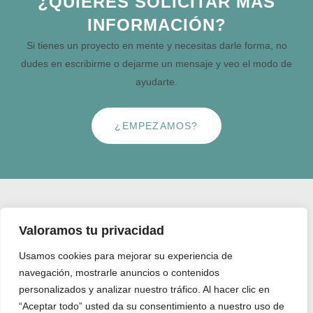
¿QUIERES SOLICITAR MÁS
INFORMACIÓN?
Si tienes un proyecto en mente y necesitas darle forma, no
dudes en escribirme o dejarme un mensaje y veo el modo de
ayudarte.
¿EMPEZAMOS?
Valoramos tu privacidad
Diseñadora gráfica
Usamos cookies para mejorar su experiencia de
navegación, mostrarle anuncios o contenidos
personalizados y analizar nuestro tráfico. Al hacer clic en
“Aceptar todo” usted da su consentimiento a nuestro uso de
CONTACTO